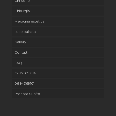
Chi Sono
Chirurgia
Medicina estetica
Luce pulsata
Gallery
Contatti
FAQ
328 71 09 014
06 94369101
Prenota Subito