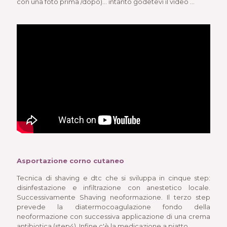
con una foto prima /dopo)… intanto godetevi il video …
Asportazione corno cutaneo
Tecnica di shaving e dtc che si sviluppa in cinque step:
disinfestazione e infiltrazione con anestetico locale.
Successivamente Shaving neoformazione. Il terzo step
prevede la diatermocoagulazione fondo della
neoformazione con successiva applicazione di una crema
antibiotica (step4). Infine c'è la medicazione a piatto.