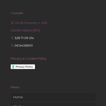
Contatti
Via di Ponente, n. 249
00049 Velletri (RM)
328 71 09 014
06 94369101
Privacy e Cookie Policy
Menu
Home